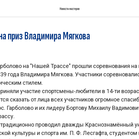
Новости мастеров
на приз Владимира Мягкова
Гарболово на "Нашей Трассе" прошли соревнования на
39 года Владимира Мягкова. Участники соревновалис
ссическим стилем.
риняли участие спортсмены-любители в 14-ти возрас
чется сказать от лица всех участников огромное спаси
с. Гарболово и их лидеру Бортову Михаилу Вадимови
рассу.
 традиционно проводил дважды Краснознамённый у
кой культуры и спорта им. П. Ф. Лесгафта, студентом 