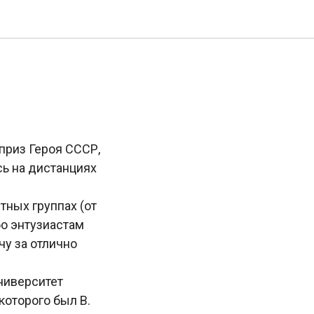
 приз Героя СССР,
ь на дистанциях
тных группах (от
бо энтузиастам
чу за отлично
ниверситет
которого был В.