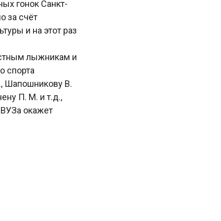
ных гонок Санкт-
о за счёт
туры и на этот раз
естным лыжникам и
о спорта
, Шапошникову В.
у П. М. и т.д.,
 ВУЗа окажет