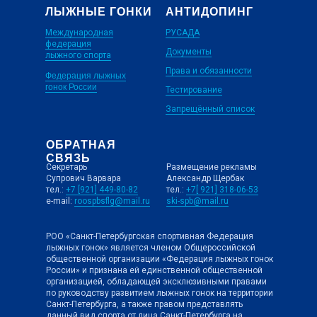
ЛЫЖНЫЕ ГОНКИ
АНТИДОПИНГ
Международная
РУСАДА
федерация
Документы
лыжного спорта
Права и обязанности
Федерация лыжных
гонок России
Тестирование
Запрещённый список
ОБРАТНАЯ
СВЯЗЬ
Секретарь
Размещение рекламы
Супрович Варвара
Александр Щербак
тел.:
+7 [921] 449-80-82
тел.:
+7[ 921] 318-06-53
e-mail:
roospbsflg@mail.ru
ski-spb@mail.ru
РОО «Санкт-Петербургская спортивная Федерация
лыжных гонок» является членом Общероссийской
общественной организации «Федерация лыжных гонок
России» и признана ей единственной общественной
организацией, обладающей эксклюзивными правами
по руководству развитием лыжных гонок на территории
Санкт-Петербурга, а также правом представлять
данный вид спорта от лица Санкт-Петербурга на