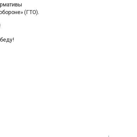
ормативы
обороне» (ГТО).
!
беду!