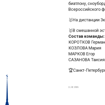
биатлону, сноубор
Всероссийского фи
🥇На дистанции 3
🥇В смешанной эс
Состав команды:
КОРОТКОВ Герма
КОЗЛОВА Мария
МАРКОВ Егор
САЗАНОВА Таисия
🏆Санкт-Петербур
11.02.2026