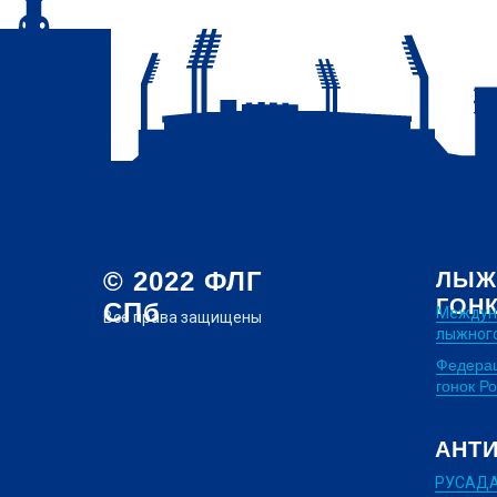
© 2022 ФЛГ
ЛЫЖ
ГОН
СПб
Междун
Все права защищены
лыжного
Федера
гонок Р
АНТ
РУСАД