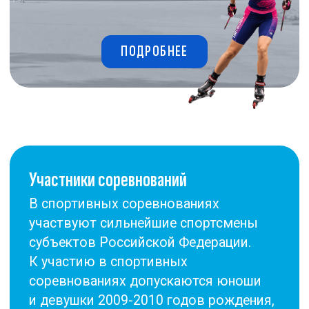
К участию в спортивных
соревнованиях допускаются юноши
и девушки 2009-2010 годов рождения,
имеющие RUS код
Спортсмены 2011 г. р. и младше
не допускаются к участию
в соревнованиях
Информация для команд →
Лыжероллеры предоставляются
партнером РОО СПб ФЛГ, компанией
«Эльва-спорт»
Модель ELVA SK100PU ALU